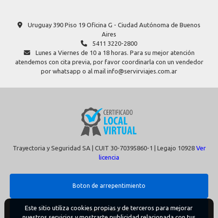
Uruguay 390 Piso 19 Oficina G - Ciudad Autónoma de Buenos
Aires
5411 3220-2800
Lunes a Viernes de 10 a 18 horas. Para su mejor atención
atendemos con cita previa, por favor coordinarla con un vendedor
por whatsapp o al mail info@servirviajes.com.ar
Trayectoria y Seguridad SA | CUIT 30-70395860-1 | Legajo 10928
Ver
licencia
Boton de arrepentimiento
Este sitio utiliza cookies propias y de terceros para mejorar
Baja de servicio
nuestros servicios y mostrarte publicidad relacionada con tus