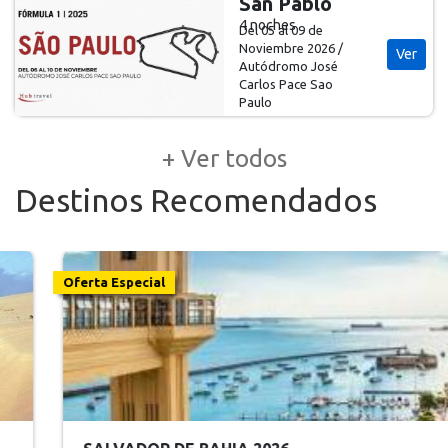
San Pablo
4 noches
Del 05 al 09 de
Noviembre 2026 /
Ver
Autódromo José
Carlos Pace Sao
Paulo
+ Ver todos
Destinos Recomendados
Oferta Especial