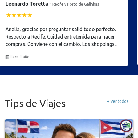
Veronica G
-
Maceio
Hermosa experiencia ..El asesoramiento de Analia
fue excelente antes de viajar , aclarando todas las
dudas brindando todo su...
Hace 1 año
Tips de Viajes
+ Ver todos