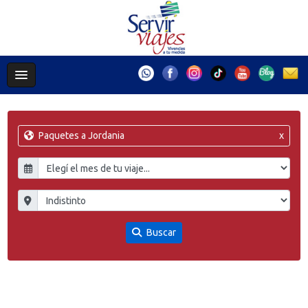
Paquetes a Jordania
x
Buscar