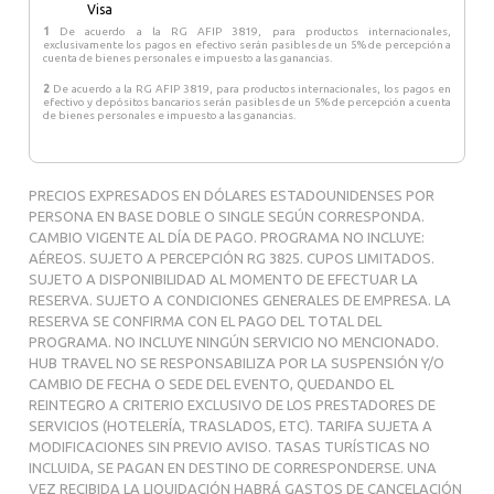
Brasil.
1
De acuerdo a la RG AFIP 3819, para productos internacionales,
exclusivamente los pagos en efectivo serán pasibles de un 5% de percepción a
cuenta de bienes personales e impuesto a las ganancias.
Esta ciudad impresionante, cosmopolita y moderna con un
estilo neoyorquino que es; San Pablo cuenta con hoteles,
2
De acuerdo a la RG AFIP 3819, para productos internacionales, los pagos en
efectivo y depósitos bancarios serán pasibles de un 5% de percepción a cuenta
restaurantes y boutiques de primer nivel. Como en
de bienes personales e impuesto a las ganancias.
cualquier gran ciudad, en São Paulo hay hoteles para todos
los gustos y presupuestos. La variedad de restaurantes
también es impresionante y todos son de muy buena
PRECIOS EXPRESADOS EN DÓLARES ESTADOUNIDENSES POR
calidad.
PERSONA EN BASE DOBLE O SINGLE SEGÚN CORRESPONDA.
CAMBIO VIGENTE AL DÍA DE PAGO. PROGRAMA NO INCLUYE:
AÉREOS. SUJETO A PERCEPCIÓN RG 3825. CUPOS LIMITADOS.
SUJETO A DISPONIBILIDAD AL MOMENTO DE EFECTUAR LA
RESERVA. SUJETO A CONDICIONES GENERALES DE EMPRESA. LA
RESERVA SE CONFIRMA CON EL PAGO DEL TOTAL DEL
PROGRAMA. NO INCLUYE NINGÚN SERVICIO NO MENCIONADO.
HUB TRAVEL NO SE RESPONSABILIZA POR LA SUSPENSIÓN Y/O
CAMBIO DE FECHA O SEDE DEL EVENTO, QUEDANDO EL
REINTEGRO A CRITERIO EXCLUSIVO DE LOS PRESTADORES DE
SERVICIOS (HOTELERÍA, TRASLADOS, ETC). TARIFA SUJETA A
MODIFICACIONES SIN PREVIO AVISO. TASAS TURÍSTICAS NO
INCLUIDA, SE PAGAN EN DESTINO DE CORRESPONDERSE. UNA
VEZ RECIBIDA LA LIQUIDACIÓN HABRÁ GASTOS DE CANCELACIÓN
DEL 100% VALIDO S.E.U.O.