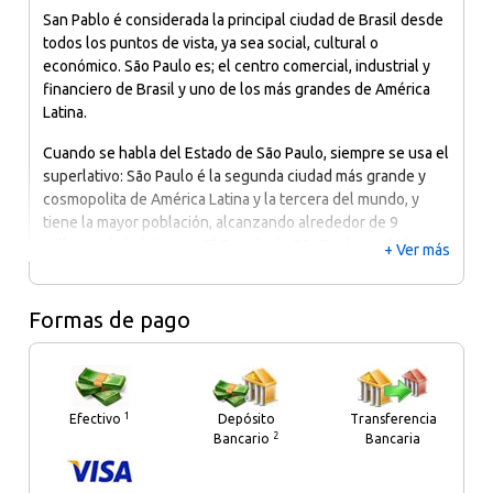
todos los puntos de vista, ya sea social, cultural o
económico. São Paulo es; el centro comercial, industrial y
financiero de Brasil y uno de los más grandes de América
Latina.
Cuando se habla del Estado de São Paulo, siempre se usa el
superlativo: São Paulo é la segunda ciudad más grande y
cosmopolita de América Latina y la tercera del mundo, y
tiene la mayor población, alcanzando alrededor de 9
millones de habitantes. El Estado de São Paulo también
+ Ver más
tiene el parque industrial más grande, la mayor producción
económica y el mayor registro de inmigrantes.
Formas de pago
São Paulo, con un desarrollo notablemente industrial y
poseedor de una gran diversidad cultural, se ha convertido
en la ciudad con la clase media más grande, variada y mejor
educada de Brasil. São Paulo puede ser una ciudad
1
Efectivo
Depósito
Transferencia
intimidante, pero es ideal para quienes prefieren las
2
Bancario
Bancaria
grandes ciudades, ya que podrán disfrutar de todas las
actividades y la vida nocturna de uno de los lugares más
dinámicos y divertidos del mundo en sus vacaciones en
Visa