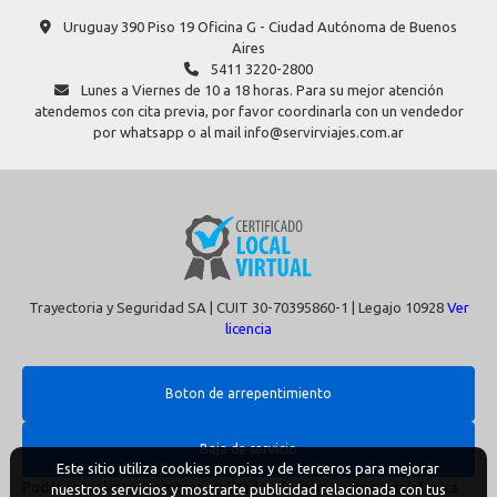
Uruguay 390 Piso 19 Oficina G - Ciudad Autónoma de Buenos
Aires
5411 3220-2800
Lunes a Viernes de 10 a 18 horas. Para su mejor atención
atendemos con cita previa, por favor coordinarla con un vendedor
por whatsapp o al mail info@servirviajes.com.ar
Trayectoria y Seguridad SA | CUIT 30-70395860-1 | Legajo 10928
Ver
licencia
Boton de arrepentimiento
Baja de servicio
Podés cancelar tus compras realizadas de forma online o telefonica
Este sitio utiliza cookies propias y de terceros para mejorar
dentro de un plazo máximo de 10 días desde la fecha que realizaste la
nuestros servicios y mostrarte publicidad relacionada con tus