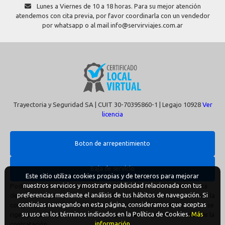
Lunes a Viernes de 10 a 18 horas. Para su mejor atención
atendemos con cita previa, por favor coordinarla con un vendedor
por whatsapp o al mail info@servirviajes.com.ar
Trayectoria y Seguridad SA | CUIT 30-70395860-1 | Legajo 10928
Ver
licencia
Boton de arrepentimiento
Baja de servicio
Este sitio utiliza cookies propias y de terceros para mejorar
nuestros servicios y mostrarte publicidad relacionada con tus
Podés cancelar tus compras realizadas de forma online o telefonica
preferencias mediante el análisis de tus hábitos de navegación. Si
dentro de un plazo máximo de 10 días desde la fecha que realizaste la
continúas navegando en esta página, consideramos que aceptas
compra (Disp.954/2025). Según decreto 809/2024 las tarifas aéreas se
su uso en los términos indicados en la Política de Cookies.
Más
rigen por política tarifaria de la compañía aérea informada antes de la
información
contratación.